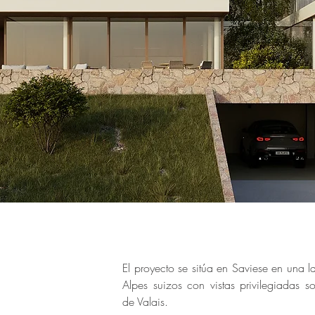
El proyecto se sitúa en Saviese en una l
Alpes suizos con vistas privilegiadas so
de Valais.