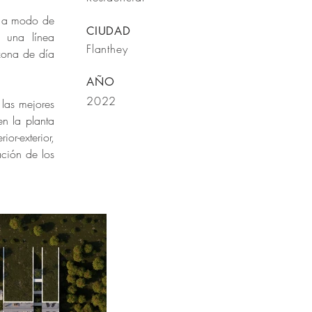
s a modo de
CIUDAD
r una línea
Flanthey
zona de día
AÑO
2022
 las mejores
en la planta
or-exterior,
ación de los