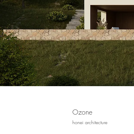
Ozone
honei architecture